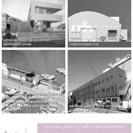
LOCAUX AU PROFIT DE LA FLOTTILLE
AMPHIBIE (FLOPHIB)
CHANTIER NAVAL H2X
EXTENSION DU PORT DES HEURES CLAIRES ET
REQUALIFICATION DES EXISTANTS
COMPRENANT LA CONSTRUCTION D’UNE
CAPITAINERIE, D’UNE BASE NAUTIQUE ET DE
BÂTIMENT ANNEXE NEF A - ATELIERS ET
COMMERCES
BUREAUX - LA CIOTAT
Anne Lévy . | ARCHITECTURE DESIGN URBANISME •