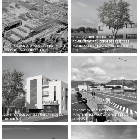
CONSTRUCTION D’UN BÂTIMENT
ADMINISTRATIF AU DÉPÔT DES ESSENCES
CONSTRUCTION DE 2 NOUVEAUX BÂTIMENTS
MARINES DEMA - BASE NAVALE DE TOULON
INDUSTRIELS - LA CIOTAT (13)
(83)
CONCEPTION, RÉALISATION ET
CONSTRUCTION DU PÔLE PORTUAIRE DE CAP-
MAINTENANCE POUR LA REFONTE DE L'EPI
BRETON (40)
DES AVISOS