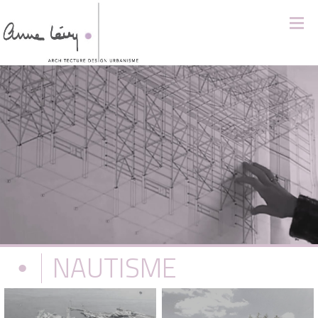
NAUTISME
•